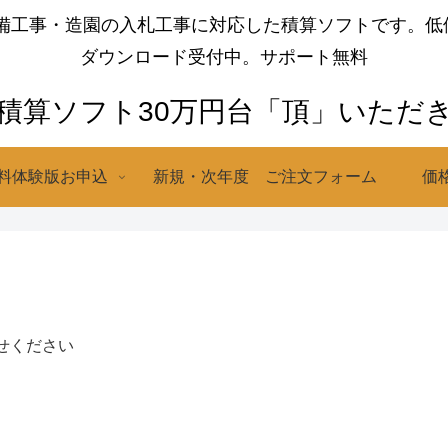
設備工事・造園の入札工事に対応した積算ソフトです。低
ダウンロード受付中。サポート無料
積算ソフト30万円台「頂」いただ
無料体験版お申込
新規・次年度 ご注文フォーム
価
せください